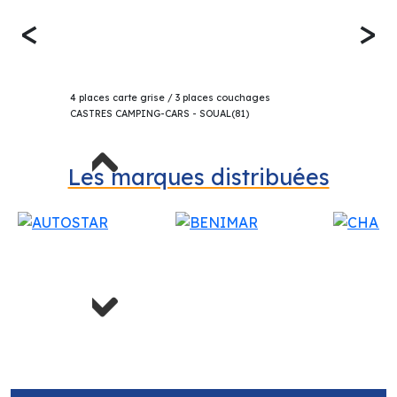
<
>
75 580€
ELIOS CARVAN DL PROFILÉ 2025
4 places carte grise / 3 places couchages
CASTRES CAMPING-CARS - SOUAL(81)
Previous
Les marques distribuées
Next