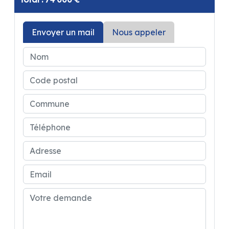
Envoyer un mail
Nous appeler
Cabine duplex, Cabinet de toilette 2 en 1,
Moustiquaire de porte, baies affleurantes
Polyvision, Radar de recul ...
Chauffage / Chauffe eau Truma C 4000, Eau
propre 100 litres, Réfrigérateur compression
138 litres, Chassis Heavy 3T5...
A découvrir chez CASTRES CAMPING-CARS !
Reprise, achat, dépôt-vente, FINANCEMENT
avec ou sans apport, extension de garantie
possible !!!
Magasin accessoire, atelier service après
vente !
CASTRES CAMPING-CARS