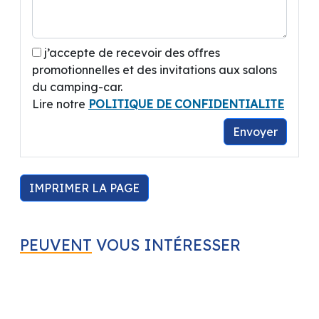
331 Av des Frères Lumières
Z.A de la Prade
81580 Soual
j’accepte de recevoir des offres
A coté de BRICO DEPOT.
promotionnelles et des invitations aux salons
Contact :
du camping-car.
CREMADES Bastien
Lire notre
POLITIQUE DE CONFIDENTIALITE
Envoyer
Concessionnaire BENIMAR / CAMPEREVE /
CHAUSSON / ELIOS / KNAUS / WEINSBERG –
Autres marques disponibles dans le réseau :
IMPRIMER LA PAGE
ADRIA / BURSTNER / CHALLENGER /
DREAMER / PILOTE / MC LOUIS / RANDGER /
STYLEVAN EMOTION ...
PEUVENT
VOUS INTÉRESSER
Ouverture du Mardi au Samedi 9h00 -- 12h00 /
14h00 -- 19h00