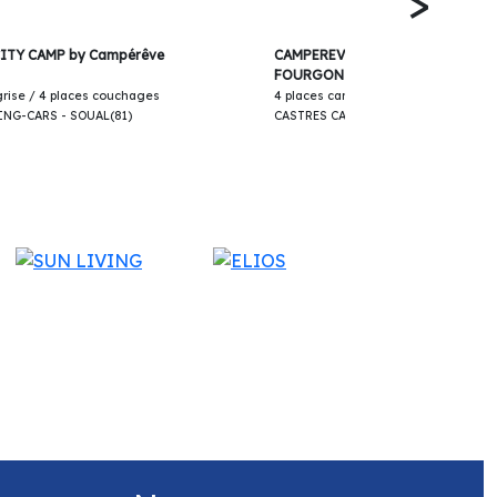
>
62 250€
ITY CAMP by Campérêve
CAMPEREVE MAGELLAN 643 SAP
FOURGON 2025
 grise / 4 places couchages
4 places carte grise / 3 places couc
NG-CARS - SOUAL(81)
CASTRES CAMPING-CARS - SOUAL(81