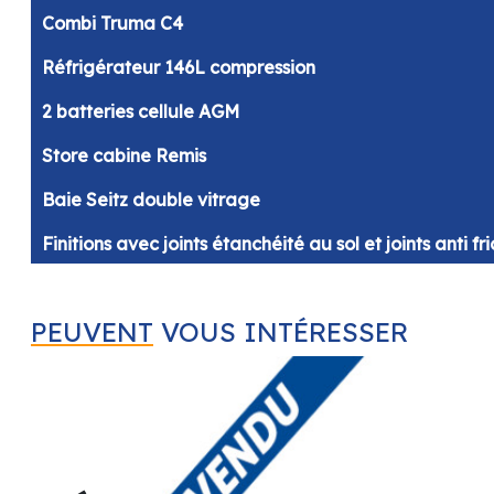
Combi Truma C4
Réfrigérateur 146L compression
2 batteries cellule AGM
Store cabine Remis
Baie Seitz double vitrage
Finitions avec joints étanchéité au sol et joints anti fri
A partir de 70 600 €
PEUVENT
VOUS INTÉRESSER
Options :
Boite automatique 8 rapports : 3 500 €
Pack Confort + *:
3 810 €
1 490 €
Prix avec options : 75 590 €