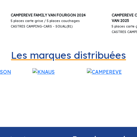
n hauteur, pivotants avec 2 accoudoirs réglables +
75 500€
x antibrouillard + Inverseur de gaz automatique +
CAMPEREVE FAMILY VAN FOURGON 2024
CAMPEREVE C
et commandes radio (ON, OFF, volume et stations)
VAN 2025
5 places carte grise / 5 places couchages
EER® avec écran 6,8” et fonctions APPLE CAR
CASTRES CAMPING-CARS - SOUAL(81)
5 places carte
CASTRES CAMPI
nocturne + 2e clef télécommandée (PLIP) +
 radio.
Les marques distribuées
CAMPING-CARS.
s apport, extension de garantie possible !!!