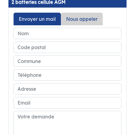
2 batteries cellule AGM
Store cabine Remis
Envoyer un mail
Nous appeler
Baie Seitz double vitrage
Finitions avec joints étanchéité au sol et joints
anti frictions au plafond ...
A partir de 70 600 €
Options :
Pack Confort + *:
3 810 €
1 490 €
Prix avec options : 72 090 €
*Pneus all season 3PMSF + Sièges cabine
réglables en hauteur, pivotants avec 2
accoudoirs réglables + Peinture pare-chocs
avant couleur carrosserie + Feux antibrouillard
+ Inverseur de gaz automatique + Porte