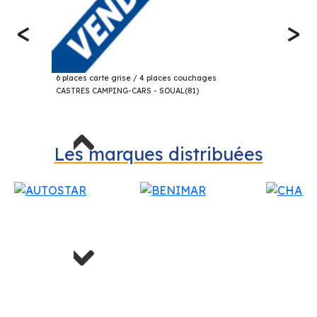
CASTRES CAMPING-CARS
<
>
331 Av des Frères Lumières
54 990€
CAMPEREVE CAP COAST BVA VAN 2024
Z.A de la Prade
6 places carte grise / 4 places couchages
CASTRES CAMPING-CARS - SOUAL(81)
81580 Soual
A coté de BRICO DEPOT.
Previous
Les marques distribuées
Contact :
CREMADES Bastien
05 63 71 26 57
Next
Concessionnaire BENIMAR / CAMPEREVE /
CHAUSSON / ELIOS / KNAUS / WEINSBERG –
Autres marques disponibles dans le réseau :
ADRIA / BURSTNER / CHALLENGER /