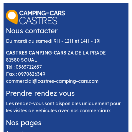
DREAMER / PILOTE / MC LOUIS / RANDGER /
STYLEVAN EMOTION ...
Ouverture du Mardi au Samedi 9h00 -- 12h00 /
Nous contacter
14h00 -- 19h00
Du mardi au samedi 9H - 12H et 14H - 19H
CASTRES CAMPING-CARS
ZA DE LA PRADE
81580 SOUAL
Tél :
0563712657
Fax : 0970626349
commercial@castres-camping-cars.com
Prendre rendez vous
Les rendez-vous sont disponibles uniquement pour
les visites de véhicules avec nos commerciaux
Nos pages