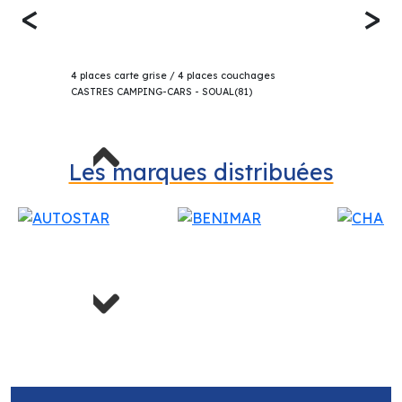
<
>
Ouverture du Mardi au Samedi 9h00 -- 12h00 /
63 990€
14h00 -- 19h00
BENIMAR TESSORO 463 UP PROFILÉ 2025
4 places carte grise / 4 places couchages
CASTRES CAMPING-CARS - SOUAL(81)
Previous
Les marques distribuées
Next