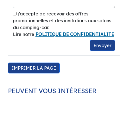
Magasin accessoire, atelier service après
vente !
j’accepte de recevoir des offres
promotionnelles et des invitations aux salons
CASTRES CAMPING-CARS
du camping-car.
331 Av des Frères Lumières
Lire notre
POLITIQUE DE CONFIDENTIALITE
Z.A de la Prade
81580 Soual
Envoyer
A coté de BRICO DEPOT.
Contact :
IMPRIMER LA PAGE
CREMADES Bastien
Concessionnaire BENIMAR / CAMPEREVE /
PEUVENT
VOUS INTÉRESSER
CHAUSSON / ELIOS / KNAUS / WEINSBERG –
Autres marques disponibles dans le réseau :
ADRIA / BURSTNER / CHALLENGER /
DREAMER / PILOTE / MC LOUIS / RANDGER /
STYLEVAN EMOTION ...