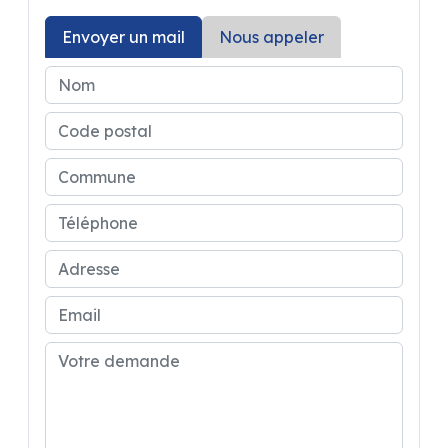
possible !!!
Magasin accessoire, atelier service après
Envoyer un mail
Nous appeler
vente !
CASTRES CAMPING-CARS
Z.A de la Prade
81580 Soual
A coté de BRICO DEPOT.
Contact :
CREMADES Bastien
05 63 71 26 57
Concessionnaire BENIMAR / CAMPEREVE /
CHAUSSON / ELIOS / KNAUS / WEINSBERG –
Autres marques disponible dans le réseau :
ADRIA / BURSTNER / CHALLENGER / PILOTE
/ MC LOUIS / RANDGER / STYLEVAN
EMOTION ...