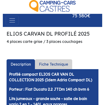
75 580€
ELIOS CARVAN DL PROFILÉ 2025
précédent
suivant
4 places carte grise / 3 places couchages
Description
Fiche Technique
Profilé compact ELIOS CAR VAN DL
COLLECTION 2025 (Idem Adria Compact DL)
Porteur : Fiat Ducato 2.2 JTDm 140 ch bvm 6
Lits jumeaux - grande soute - salle de bain
vario 2 en 1 - 140L eaux propres.