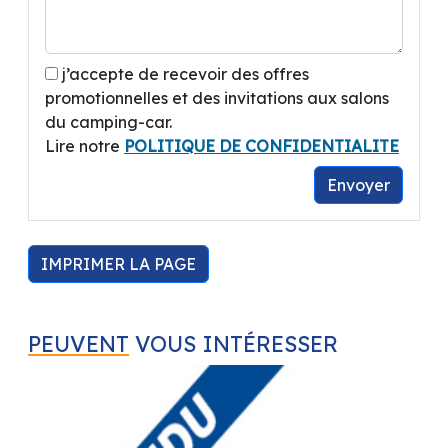
A coté de BRICO DEPOT.
Contact :
CREMADES Bastien
j’accepte de recevoir des offres
promotionnelles et des invitations aux salons
du camping-car.
Concessionnaire BENIMAR / CAMPEREVE /
Lire notre
POLITIQUE DE CONFIDENTIALITE
CHAUSSON / ELIOS / KNAUS / WEINSBERG –
Autres marques disponibles dans le réseau :
Envoyer
ADRIA / BURSTNER / CHALLENGER /
DREAMER / PILOTE / MC LOUIS / RANDGER /
STYLEVAN EMOTION ...
IMPRIMER LA PAGE
Ouverture du Mardi au Samedi 9h00 -- 12h00 /
14h00 -- 19h00
PEUVENT
VOUS INTÉRESSER