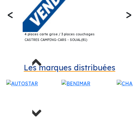
<
>
62 520€
CHAUSSON V594 SPORT LINE FOURGON 2025
4 places carte grise / 3 places couchages
CASTRES CAMPING-CARS - SOUAL(81)
Previous
Les marques distribuées
Next