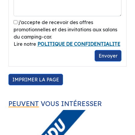
A coté de BRICO DEPOT.
Contact :
CREMADES Bastien
j’accepte de recevoir des offres
promotionnelles et des invitations aux salons
du camping-car.
Concessionnaire BENIMAR / CAMPEREVE /
Lire notre
POLITIQUE DE CONFIDENTIALITE
CHAUSSON / ELIOS / KNAUS / WEINSBERG –
Autres marques disponibles dans le réseau :
Envoyer
ADRIA / BURSTNER / CHALLENGER /
DREAMER / PILOTE / MC LOUIS / RANDGER /
STYLEVAN EMOTION ...
IMPRIMER LA PAGE
Ouverture du Mardi au Samedi 9h00 -- 12h00 /
14h00 -- 19h00
PEUVENT
VOUS INTÉRESSER