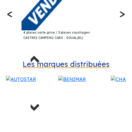
<
>
62 520€
CHAUSSON V594 SPORT LINE FOURGON 2025
4 places carte grise / 3 places couchages
CASTRES CAMPING-CARS - SOUAL(81)
Previous
Les marques distribuées
Next