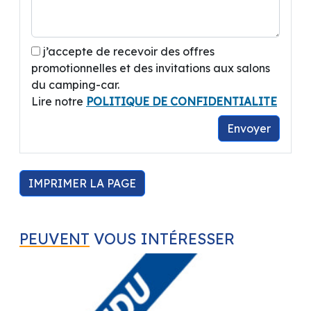
- Rétroviseurs électriques chauffants
- Boucliers peints
j’accepte de recevoir des offres
promotionnelles et des invitations aux salons
du camping-car.
A découvrir chez votre concessionnaire
Lire notre
POLITIQUE DE CONFIDENTIALITE
CASTRES CAMPING-CARS.
Envoyer
Reprise, achat, dépôt-vente, FINANCEMENT
avec ou sans apport, extension de garantie
possible !!!
Magasin accessoire, atelier service après
IMPRIMER LA PAGE
vente !
CASTRES CAMPING-CARS
PEUVENT
VOUS INTÉRESSER
Z.A de la Prade
81580 Soual
A coté de BRICO DEPOT.
Contact :