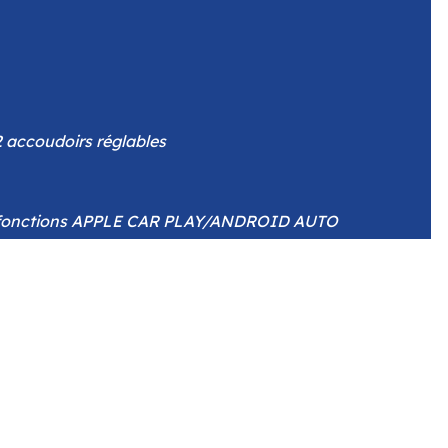
2 accoudoirs réglables
t fonctions APPLE CAR PLAY/ANDROID AUTO
ableau de bord
e électrique
tées dans la cellule