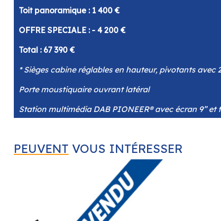
Toit panoramique : 1 400 €
OFFRE SPECIALE : - 4 200 €
Total : 67 390 €
* Sièges cabine réglables en hauteur, pivotants avec 
Porte moustiquaire ouvrant latéral
Station multimédia DAB PIONEER® avec écran 9” e
Caméra de recul avec écran de contrôle intégré au t
PEUVENT
VOUS INTÉRESSER
Porte latérale coulissante avec fermeture à assistanc
Commandes radio (ON/OFF, volume et stations) dépor
PACK STYLE :
- Tableau de bord + combiné aluminium
- Boite à gants fermant à clé