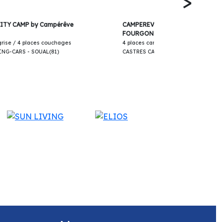
>
62 250€
ITY CAMP by Campérêve
CAMPEREVE MAGELLAN 643 SAP
FOURGON 2025
 grise / 4 places couchages
4 places carte grise / 3 places couc
NG-CARS - SOUAL(81)
CASTRES CAMPING-CARS - SOUAL(81